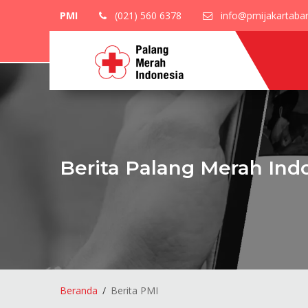
PMI
(021) 560 6378
info@pmijakartabara
Berita Palang Merah Ind
Beranda
Berita PMI