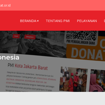
t.or.id
BERANDA
TENTANG PMI
PELAYANAN
onesia