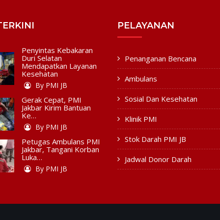
TERKINI
PELAYANAN
Penyintas Kebakaran
Duri Selatan
Penanganan Bencana
Mendapatkan Layanan
Kesehatan
Ambulans
By PMI JB
Sosial Dan Kesehatan
Gerak Cepat, PMI
Jakbar Kirim Bantuan
Ke…
Klinik PMI
By PMI JB
Stok Darah PMI JB
Petugas Ambulans PMI
Jakbar, Tangani Korban
Luka…
Jadwal Donor Darah
By PMI JB