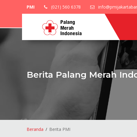
PMI
(021) 560 6378
info@pmijakartabara
Berita Palang Merah Ind
Beranda
Berita PMI