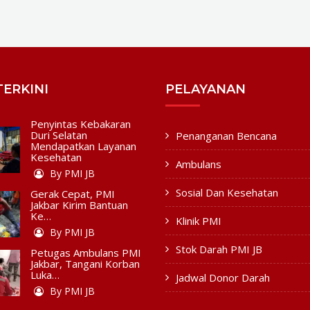
TERKINI
PELAYANAN
Penyintas Kebakaran
Duri Selatan
Penanganan Bencana
Mendapatkan Layanan
Kesehatan
Ambulans
By PMI JB
Sosial Dan Kesehatan
Gerak Cepat, PMI
Jakbar Kirim Bantuan
Ke…
Klinik PMI
By PMI JB
Stok Darah PMI JB
Petugas Ambulans PMI
Jakbar, Tangani Korban
Luka…
Jadwal Donor Darah
By PMI JB