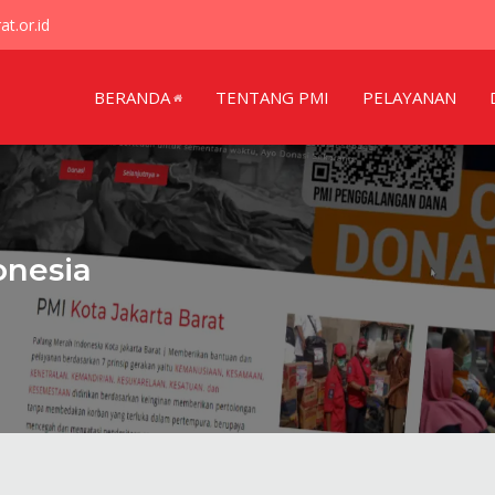
t.or.id
BERANDA
TENTANG PMI
PELAYANAN
onesia